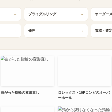
→
ブライダルリング
→
オーダー
→
修理
→
買取・査
曲がった指輪の変形直し
ロレックス・10Pコンビのオーバ
ーホール