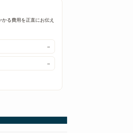
かかる費用を正直にお伝え
→
→