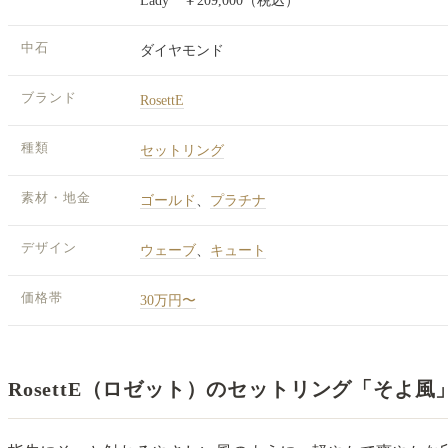
Lady ￥209,000（税込）
中石
ダイヤモンド
ブランド
RosettE
種類
セットリング
素材・地金
ゴールド
、
プラチナ
デザイン
ウェーブ
、
キュート
価格帯
30万円〜
RosettE（ロゼット）のセットリング「そよ