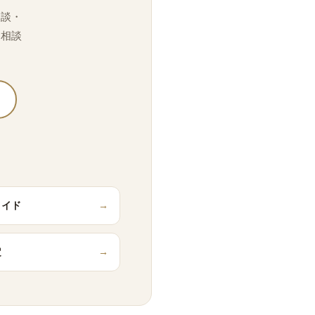
相談・
「相談
メイド
→
定
→