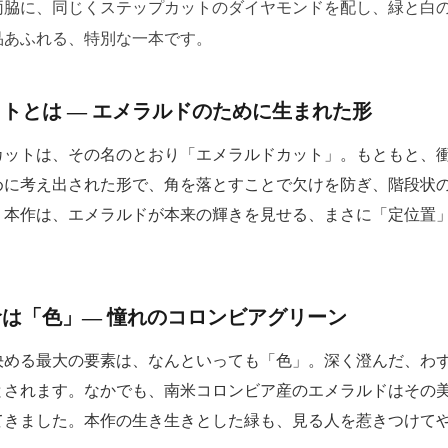
両脇に、同じくステップカットのダイヤモンドを配し、緑と白
品あふれる、特別な一本です。
トとは ― エメラルドのために生まれた形
カットは、その名のとおり「エメラルドカット」。もともと、
めに考え出された形で、角を落とすことで欠けを防ぎ、階段状
。本作は、エメラルドが本来の輝きを見せる、まさに「定位置
は「色」― 憧れのコロンビアグリーン
決める最大の要素は、なんといっても「色」。深く澄んだ、わ
とされます。なかでも、南米コロンビア産のエメラルドはその
てきました。本作の生き生きとした緑も、見る人を惹きつけて