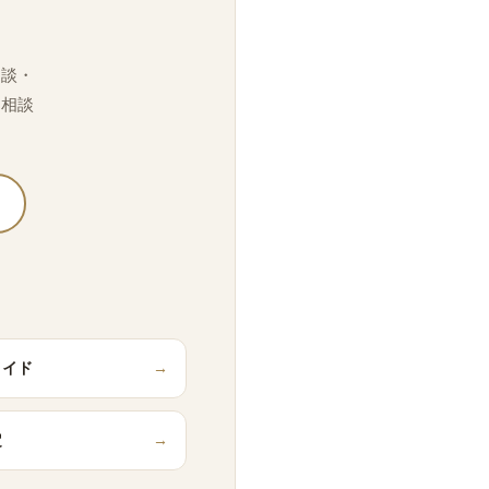
相談・
「相談
メイド
→
定
→