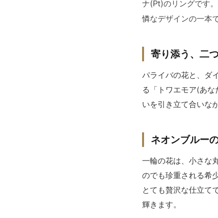
ナ(Pt)のリングで
憐なデザインの一本
寄り添う、二
パライバの花と、ダ
る「トワエモア(あな
いを引き立て合いな
ネオンブルーの
一輪の花は、小さな
のでも珍重される希
とても贅沢な仕立て
輝きます。