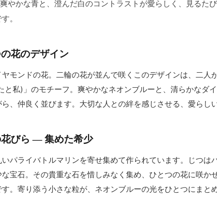
す。爽やかな青と、澄んだ白のコントラストが愛らしく、見るた
です。
つの花のデザイン
イヤモンドの花。二輪の花が並んで咲くこのデザインは、二人
たと私)」のモチーフ。爽やかなネオンブルーと、清らかなダ
がら、仲良く並びます。大切な人との絆を感じさせる、愛らし
花びら ― 集めた希少
丸いパライバトルマリンを寄せ集めて作られています。じつは
少な宝石。その貴重な石を惜しみなく集め、ひとつの花に咲か
です。寄り添う小さな粒が、ネオンブルーの光をひとつにまと