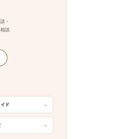
相談・
「相談
メイド
→
定
→