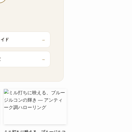
メイド
→
定
→
ミル打ちに映える、ブルージルコ