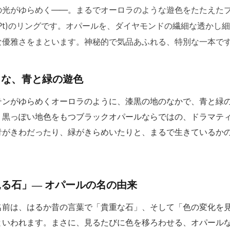
の光がゆらめく――。まるでオーロラのような遊色をたたえた
Pt)のリングです。オパールを、ダイヤモンドの繊細な透かし
な優雅さをまといます。神秘的で気品あふれる、特別な一本で
うな、青と緑の遊色
テンがゆらめくオーロラのように、漆黒の地のなかで、青と緑
、黒っぽい地色をもつブラックオパールならではの、ドラマテ
青がきわだったり、緑がきらめいたりと、まるで生きているか
る石」― オパールの名の由来
名前は、はるか昔の言葉で「貴重な石」、そして「色の変化を
といわれます。まさに、見るたびに色を移ろわせる、オパール