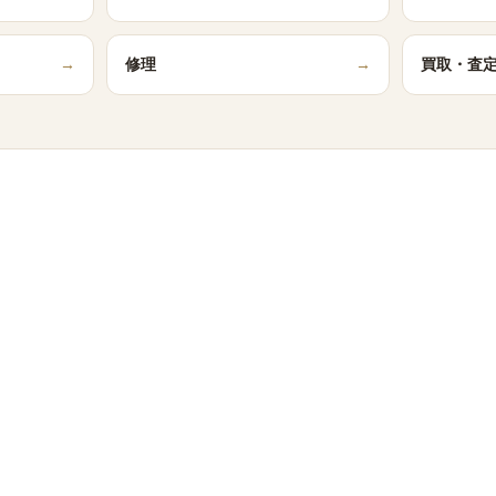
→
修理
→
買取・査