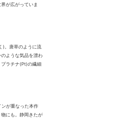
世界が広がっていま
く)。唐草のように流
ーのような気品を漂わ
ラチナ(Pt)の繊細
インが重なった本作
り物にも。静岡きたが