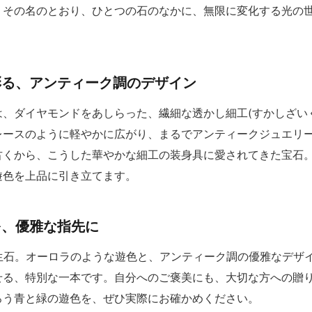
。その名のとおり、ひとつの石のなかに、無限に変化する光の
彩る、アンティーク調のデザイン
、ダイヤモンドをあしらった、繊細な透かし細工(すかしざい
レースのように軽やかに広がり、まるでアンティークジュエリ
くから、こうした華やかな細工の装身具に愛されてきた宝石。プ
遊色を上品に引き立てます。
を、優雅な指先に
誕生石。オーロラのような遊色と、アンティーク調の優雅なデザ
せる、特別な一本です。自分へのご褒美にも、大切な方への贈
ろう青と緑の遊色を、ぜひ実際にお確かめください。